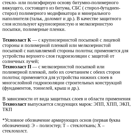
стекло- или полиэфирную основу битумно-полимерного
вяжущего, состоящего из битума, СБС ( стирол-бутадиен-
стирол) полимерного модификатора и минерального
наполнителя (тальк, доломит и др.). В качестве защитного
слоя используют крупнозернистую и мелкозернистую
посыпки, полимерные пленки.
Техноэласт К
— с крупнозернистой посыпкой с лицевой
стороны и полимерной пленкой или мелкозернистой
посыпкой с наплавляемой стороны полотна; применяется для
устройства верхнего слоя гидроизоляции с защитой от
солнечных лучей;
Техноэласт П
— с мелкозернистой посыпкой или
полимерной пленкой, либо их сочетанием с обеих сторон
полотна; применяется для устройства нижних слоев в
многослойной гидроизоляции строительных конструкций
(фундаментов, тоннелей, крыш и др.).
В зависимости от вида защитных слоев и области применения
Техноэласт
выпускается следующих марок: ЭПП, ХПП, ЭКП,
ТКП
*Условное обозначение армирующих основ (первая буква
обозначения): Э – полиэстер; Т – стеклоткань; Х –
стеклохолст.