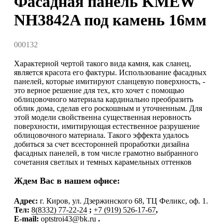
Фасадная панель KMEW
NH3842A под камень 16мм
000132
Характерной чертой такого вида камня, как сланец,
является красота его фактуры. Использование фасадных
панелей, которые имитируют сланцевую поверхность, -
это верное решение для тех, кто хочет с помощью
облицовочного материала кардинально преобразить
облик дома, сделав его роскошным и уточненным. Для
этой модели свойственна существенная неровность
поверхности, имитирующая естественное разрушение
облицовочного материала. Такого эффекта удалось
добиться за счет всесторонней проработки дизайна
фасадных панелей, в том числе грамотно выбранного
сочетания светлых и темных карамельных оттенков
Ждем Вас в нашем офисе:
Адрес
:
г. Киров, ул. Дзержинского 68, ТЦ Феликс, оф. 1.
Тел:
8(8332) 77-22-24
;
+7 (919) 526-17-67
,
E-mail:
optstroi43@bk.ru
.