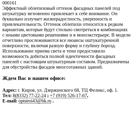
000161
Эффектный облепиховый оттенок фасадных панелей под
штукатурку мгновенно привлекает к себе внимание. Он
буквально излучает жизнерадостность, уверенность и
привлекательность. Оттенок облепихи относится к редким
вариантам, которые будут стильно смотреться в комбинациях
с иными цветовыми решениями и в моноэкстерьере. В модели
отчетливо прослеживаются все нюансы оштукатуренной
поверхности, включая разную форму и глубину борозд.
Использование приема света и тени предоставило
возможность добиться полной идентичности фасадных
панелей с настоящим штукатурным составом. Предназначены
для обустройства фасадов многоэтажных зданий.
Ждем Вас в нашем офисе:
Адрес
:
г. Киров, ул. Дзержинского 68, ТЦ Феликс, оф. 1.
Тел:
8(8332) 77-22-24
;
+7 (919) 526-17-67
,
E-mail:
optstroi43@bk.ru
.