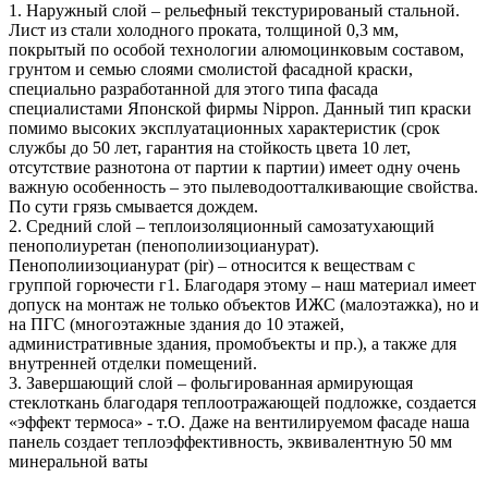
1. Наружный слой – рельефный текстурированый стальной.
Лист из стали холодного проката, толщиной 0,3 мм,
покрытый по особой технологии алюмоцинковым составом,
грунтом и семью слоями смолистой фасадной краски,
специально разработанной для этого типа фасада
специалистами Японской фирмы Nippon. Данный тип краски
помимо высоких эксплуатационных характеристик (срок
службы до 50 лет, гарантия на стойкость цвета 10 лет,
отсутствие разнотона от партии к партии) имеет одну очень
важную особенность – это пылеводоотталкивающие свойства.
По сути грязь смывается дождем.
2. Средний слой – теплоизоляционный самозатухающий
пенополиуретан (пенополиизоцианурат).
Пенополиизоцианурат (pir) – относится к веществам с
группой горючести г1. Благодаря этому – наш материал имеет
допуск на монтаж не только объектов ИЖС (малоэтажка), но и
на ПГС (многоэтажные здания до 10 этажей,
административные здания, промобъекты и пр.), а также для
внутренней отделки помещений.
3. Завершающий слой – фольгированная армирующая
стеклоткань благодаря теплоотражающей подложке, создается
«эффект термоса» - т.О. Даже на вентилируемом фасаде наша
панель создает теплоэффективность, эквивалентную 50 мм
минеральной ваты