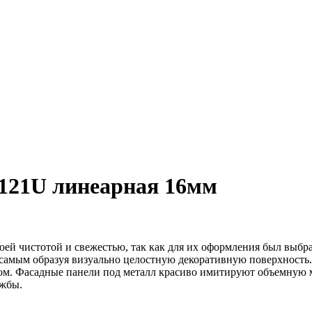
21U линеарная 16мм
оей чистотой и свежестью, так как для их оформления был выб
ем самым образуя визуально целостную декоративную поверхност
гом. Фасадные панели под металл красиво имитируют объемную 
ужбы.