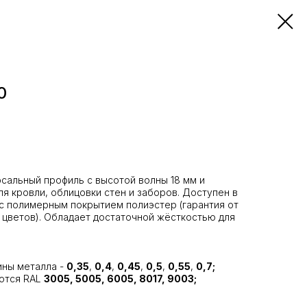
0
сальный профиль с высотой волны 18 мм и
я кровли, облицовки стен и заборов. Доступен в
с полимерным покрытием полиэстер (гарантия от
а цветов). Обладает достаточной жёсткостью для
ины металла -
0,35
,
0,4
,
0,45
,
0,5
,
0,55
,
0,7;
ются RAL
3005, 5005, 6005, 8017, 9003;