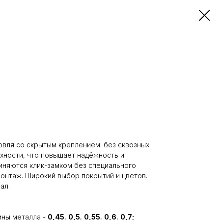
вля со скрытым креплением: без сквозных
хности, что повышает надёжность и
иняются клик-замком без специального
монтаж. Широкий выбор покрытий и цветов.
ал.
ины металла -
0,45
,
0,5
,
0,55
,
0,6
,
0,7;