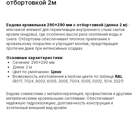
отбортовкой 2м
Ендова кровельная 290×290 мм с отбортовкой (длина 2 м)
-
ключевой элемент для герметизации внутреннего стыка скатов
кровли (ендовы), где особенно высок риск скопления воды и
снега. Отбортовка обеспечивает плотное прилегание к
кровельному покрытию и упрощает монтаж, предотвращая
протечки даже при интенсивных осадках.
Основные характеристики:
Сечение: 290×290 мм
Длина: 2 м
Цвет по умолчанию:
Цинк
Возможность изготовления в любом цвете по таблице
RAL
(8017, 7024, 9003, 6005, 3005, 7004, 5005, 5002, 1014, 5021)
Ендова совместима с металлочерепицей, профнастилом и другими
металлическими кровельными системами. Обеспечивает
надёжную гидроизоляцию, долговечность конструкции и
эстетичный внешний вид кровли.